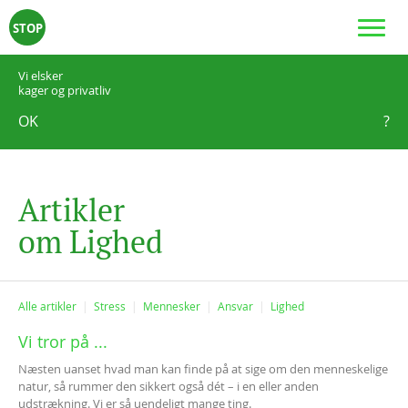
STOP
Vi elsker
kager og privatliv
OK
?
A
r
t
i
k
l
e
r
o
m
L
i
g
h
e
d
Alle artikler
Stress
Mennesker
Ansvar
Lighed
Vi tror på ...
Næsten uanset hvad man kan finde på at sige om den menneskelige
natur, så rummer den sikkert også dét – i en eller anden
udstrækning. Vi er så uendeligt mange ting.