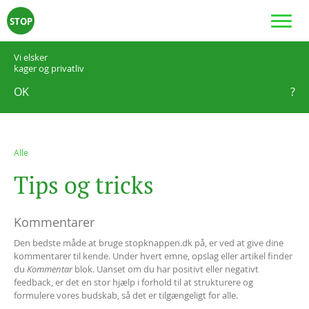
STOP
Vi elsker
kager og privatliv
OK
?
Alle
T
i
p
s
o
g
t
r
i
c
k
s
Kommentarer
Den bedste måde at bruge stopknappen.dk på, er ved at give dine
kommentarer til kende. Under hvert emne, opslag eller artikel finder
du
Kommentar
blok. Uanset om du har positivt eller negativt
feedback, er det en stor hjælp i forhold til at strukturere og
formulere vores budskab, så det er tilgængeligt for alle.